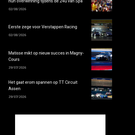
hun overwinning tijdens de 24u van Spa
02/08/2026
Eerste zege voor Verstappen Racing
02/08/2026
Matisse mikt op nieuw succes in Magny-
Cours
29/07/2026
Het gaat erom spannen op TT Circuit
Assen
29/07/2026