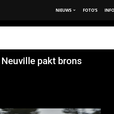
allyandRaces.com
NIEUWS
FOTO’S
INF
 Neuville pakt brons