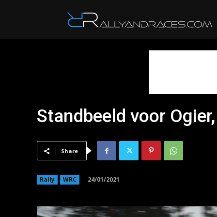
R
Standbeeld voor Ogier,
Share
24/01/2021
Rally
WRC