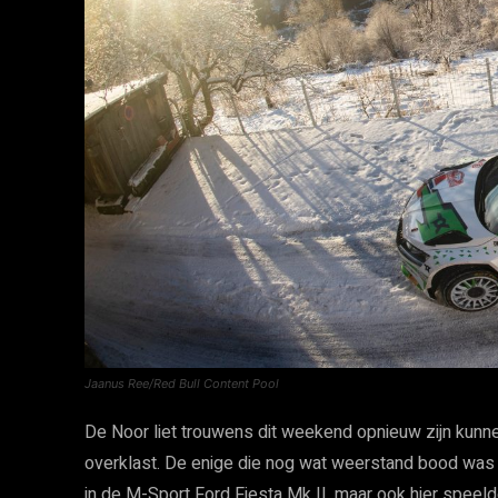
Jaanus Ree/Red Bull Content Pool
De Noor liet trouwens dit weekend opnieuw zijn kunn
overklast. De enige die nog wat weerstand bood was
in de M-Sport Ford Fiesta Mk II, maar ook hier speeld