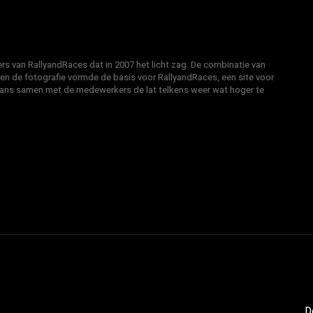
s van RallyandRaces dat in 2007 het licht zag. De combinatie van
 en de fotografie vormde de basis voor RallyandRaces, een site voor
Hans samen met de medewerkers de lat telkens weer wat hoger te
1
D