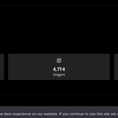
4,714
Volgers
e best experience on our website. If you continue to use this site we w