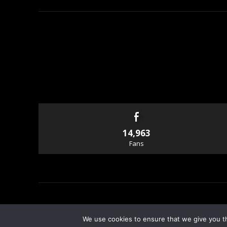
14,963
Fans
© Copyright - Rallyandraces.com
We use cookies to ensure that we give you th