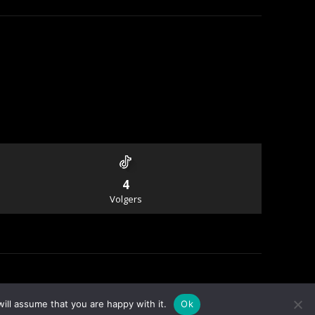
4
Volgers
Info & Contact
ill assume that you are happy with it.
Ok