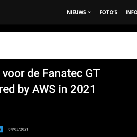
allyandRaces.com
NIEUWS
FOTO’S
INF
 voor de Fanatec GT
red by AWS in 2021
04/03/2021
e