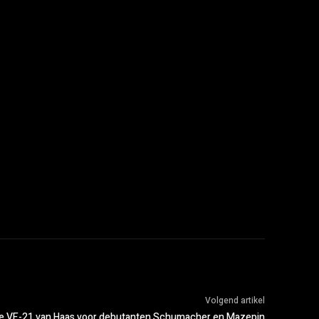
Volgend artikel
e VF-21 van Haas voor debutanten Schumacher en Mazepin