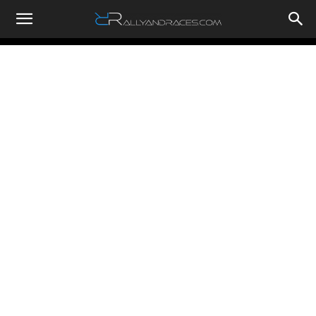
RallyandRaces.com