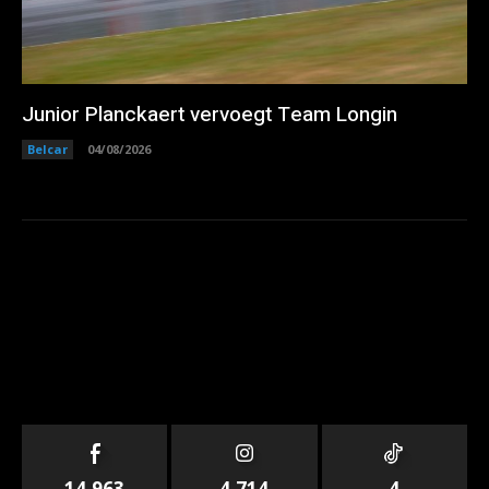
Junior Planckaert vervoegt Team Longin
Belcar
04/08/2026
14,963
4,714
4