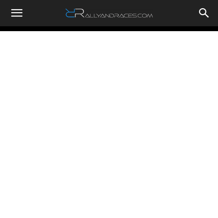
RallyandRaces.com