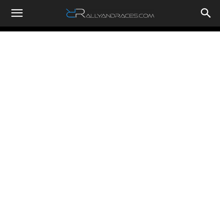
RallyandRaces.com