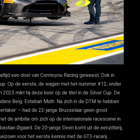
al altijd een doel van Comtoyou Racing geweest. Ook in
 Cup. Op de eerste, de wagen met het nummer #12, onder
2023 mikt hij deze keer op de titel in de Silver Cup. De
 andere Belg: Esteban Muth. Na zich in de DTM te hebben
ertaker’ – had de 22-jarige Brusselaar geen groot
et de ambitie om zich op de internationale racescene in
bastian Øgaard. De 20-jarige Deen komt uit de eenzitterij,
 seizoen voor het eerste kennis met de GT3-racerij.