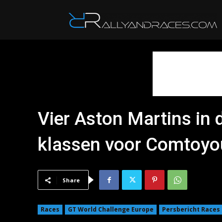
R
Vier Aston Martins in d
klassen voor Comtoyo
Share
Races
GT World Challenge Europe
Persbericht Races