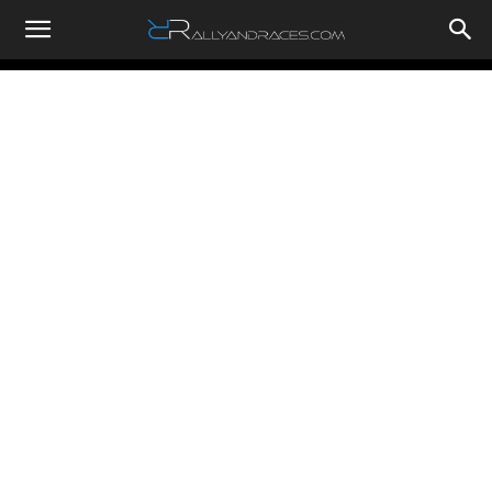
RallyandRaces.com