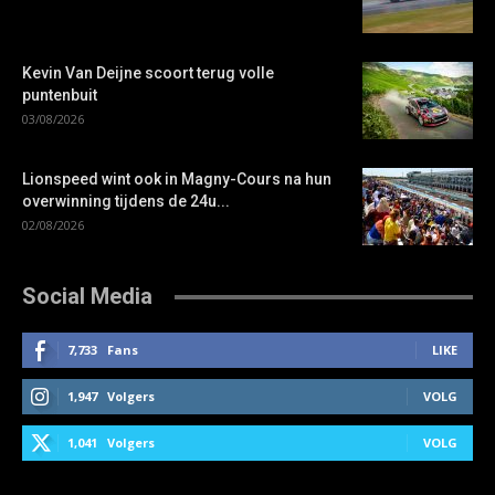
Kevin Van Deijne scoort terug volle
puntenbuit
03/08/2026
Lionspeed wint ook in Magny-Cours na hun
overwinning tijdens de 24u...
02/08/2026
Social Media
7,733
Fans
LIKE
1,947
Volgers
VOLG
1,041
Volgers
VOLG