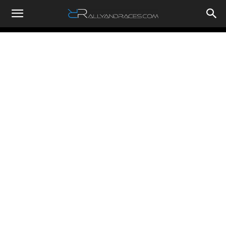
RallyandRaces.com