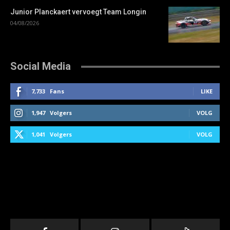
Junior Planckaert vervoegt Team Longin
04/08/2026
Social Media
7,733
Fans
LIKE
1,947
Volgers
VOLG
1,041
Volgers
VOLG