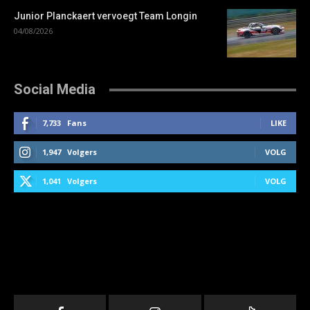
Junior Planckaert vervoegt Team Longin
04/08/2026
Social Media
7,733
Fans
LIKE
1,947
Volgers
VOLG
1,041
Volgers
VOLG