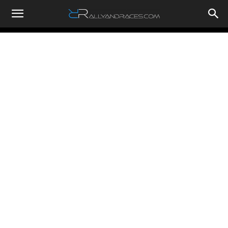
RallyandRaces.com