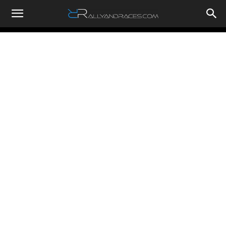
RallyandRaces.com