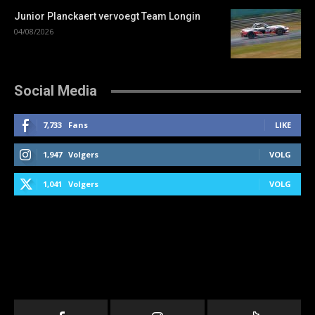
Junior Planckaert vervoegt Team Longin
04/08/2026
Social Media
7,733
Fans
LIKE
1,947
Volgers
VOLG
1,041
Volgers
VOLG