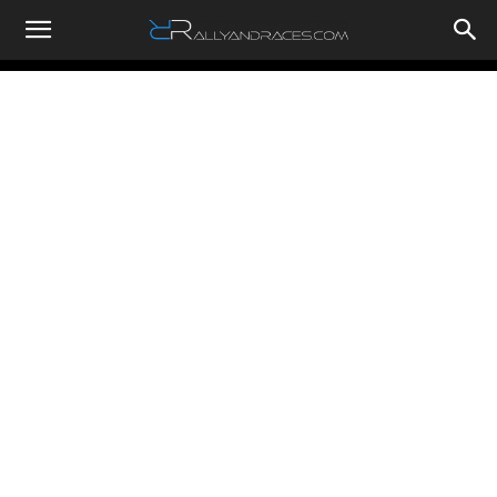
RallyandRaces.com