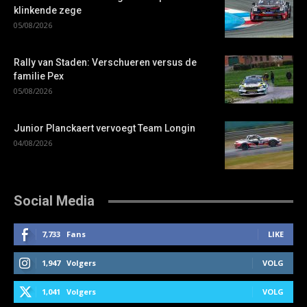
klinkende zege
05/08/2026
Rally van Staden: Verschueren versus de
familie Pex
05/08/2026
Junior Planckaert vervoegt Team Longin
04/08/2026
Social Media
7,733
Fans
LIKE
1,947
Volgers
VOLG
1,041
Volgers
VOLG