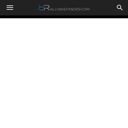
RallyandRaces.com