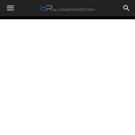
RallyandRaces.com