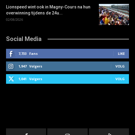
Lionspeed wint ook in Magny-Cours na hun
overwinning tijdens de 24u...
02/08/2026
Social Media
7,733
Fans
LIKE
1,947
Volgers
VOLG
1,041
Volgers
VOLG