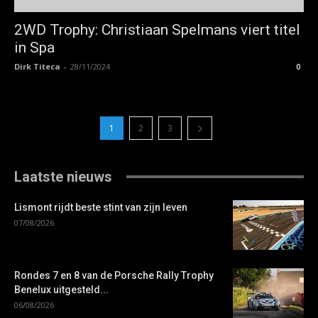
2WD Trophy: Christiaan Spelmans viert titel
in Spa
Dirk Titeca
-
28/11/2024
0
1
2
3
Laatste nieuws
Lismont rijdt beste stint van zijn leven
07/08/2026
Rondes 7 en 8 van de Porsche Rally Trophy
Benelux uitgesteld...
06/08/2026