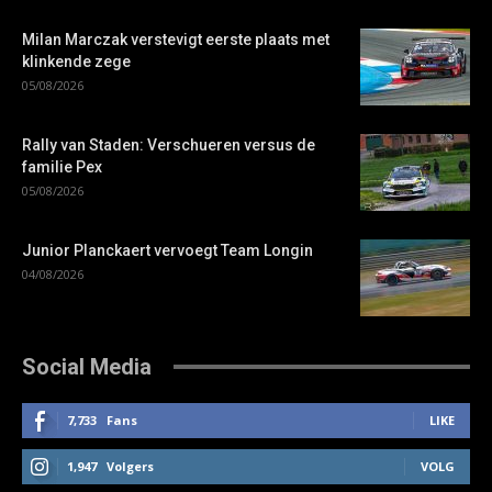
Milan Marczak verstevigt eerste plaats met
klinkende zege
05/08/2026
Rally van Staden: Verschueren versus de
familie Pex
05/08/2026
Junior Planckaert vervoegt Team Longin
04/08/2026
Social Media
7,733
Fans
LIKE
1,947
Volgers
VOLG