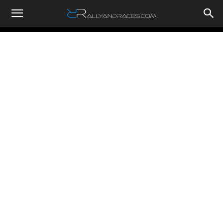
RallyandRaces.com