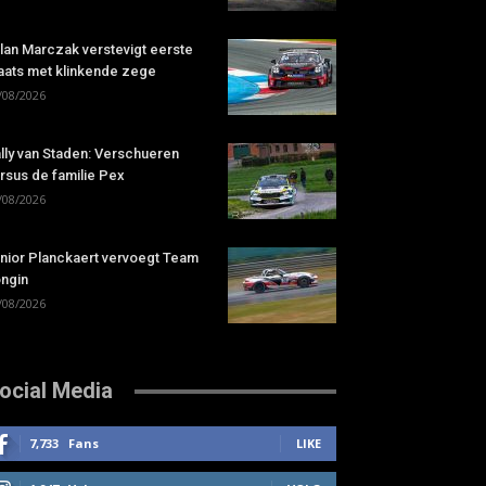
lan Marczak verstevigt eerste
aats met klinkende zege
/08/2026
lly van Staden: Verschueren
rsus de familie Pex
/08/2026
nior Planckaert vervoegt Team
ngin
/08/2026
ocial Media
7,733
Fans
LIKE