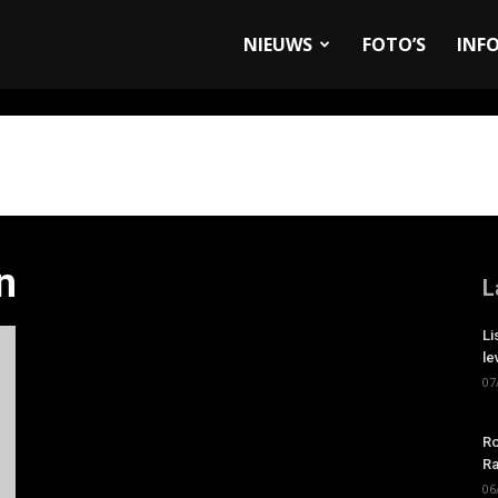
allyandRaces.com
NIEUWS
FOTO’S
INF
n
L
Li
le
07
Ro
Ra
06