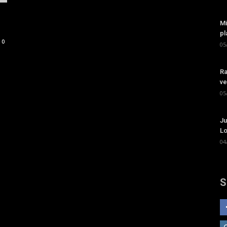
Mi
pl
0
05
Ra
ve
05
Ju
Lo
04
S