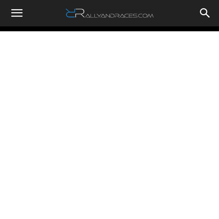
RallyandRaces.com