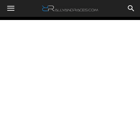
RallyandRaces.com