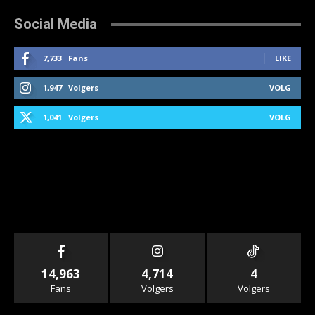
Social Media
7,733
Fans
LIKE
1,947
Volgers
VOLG
1,041
Volgers
VOLG
14,963
4,714
4
Fans
Volgers
Volgers