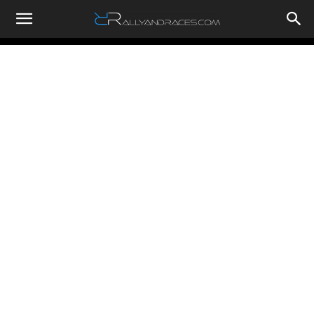
RallyandRaces.com