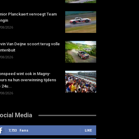
nior Planckaert vervoegt Team
ngin
/08/2026
vin Van Deijne scoort terug volle
ntenbuit
/08/2026
onspeed wint ook in Magny-
urs na hun overwinning tijdens
 24u...
/08/2026
ocial Media
7,733
Fans
LIKE