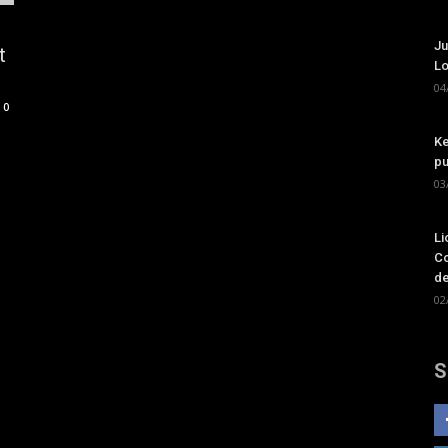
Ju
t
Lo
04
0
Ke
pu
03
Li
Co
de
02
S