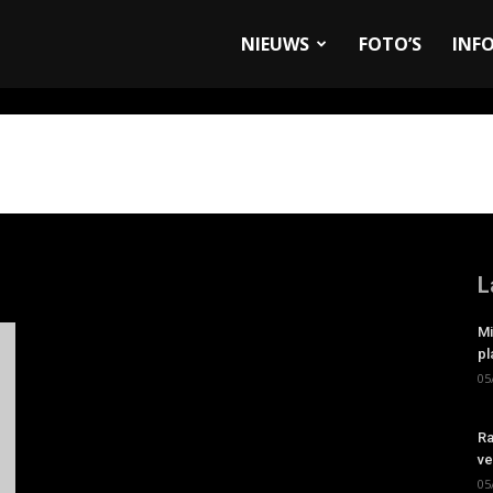
allyandRaces.com
NIEUWS
FOTO’S
INF
L
Mi
pl
05
Ra
ve
05