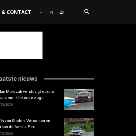
O & CONTACT
aatste nieuws
lan Marczak verstevigt eerste
aats met klinkende zege
/08/2026
lly van Staden: Verschueren
rsus de familie Pex
/08/2026