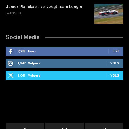
Junior Planckaert vervoegt Team Longin
04/08/2026
Social Media
7,733
Fans
LIKE
1,947
Volgers
VOLG
1,041
Volgers
VOLG