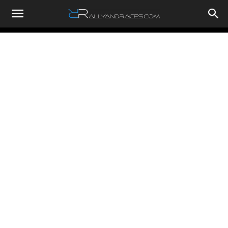
RallyandRaces.com