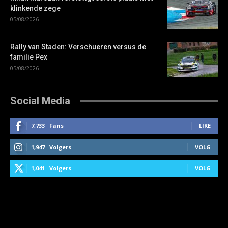
klinkende zege
05/08/2026
Rally van Staden: Verschueren versus de
familie Pex
05/08/2026
Social Media
7,733
Fans
LIKE
1,947
Volgers
VOLG
1,041
Volgers
VOLG