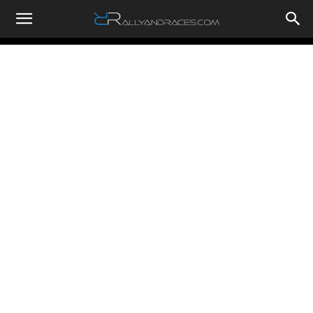
RallyandRaces.com