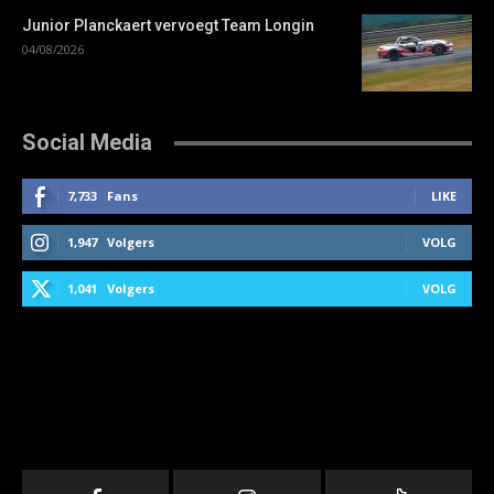
Junior Planckaert vervoegt Team Longin
04/08/2026
Social Media
7,733
Fans
LIKE
1,947
Volgers
VOLG
1,041
Volgers
VOLG