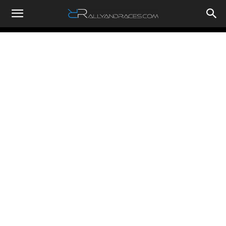
RallyandRaces.com