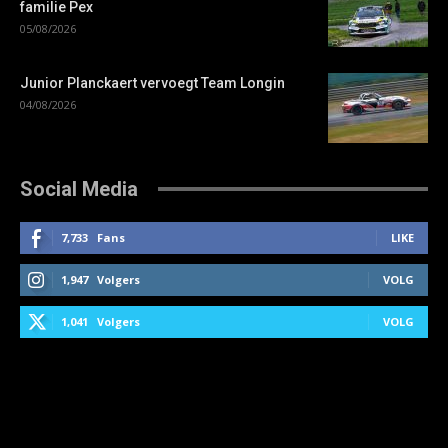
familie Pex
05/08/2026
Junior Planckaert vervoegt Team Longin
04/08/2026
Social Media
7,733
Fans
LIKE
1,947
Volgers
VOLG
1,041
Volgers
VOLG