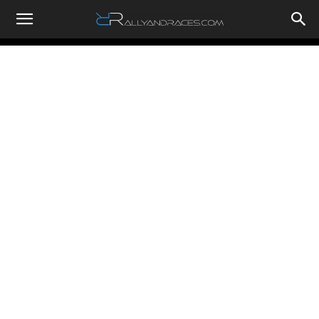
RallyandRaces.com