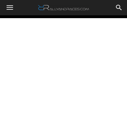
RallyandRaces.com