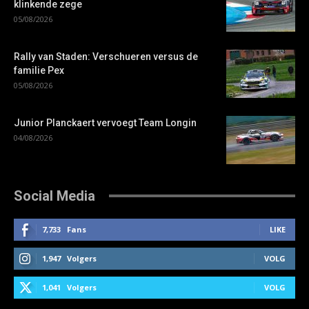
klinkende zege
05/08/2026
Rally van Staden: Verschueren versus de
familie Pex
05/08/2026
Junior Planckaert vervoegt Team Longin
04/08/2026
Social Media
7,733
Fans
LIKE
1,947
Volgers
VOLG
1,041
Volgers
VOLG