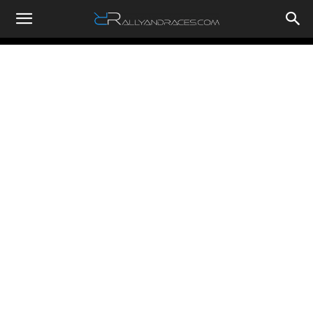
RallyandRaces.com