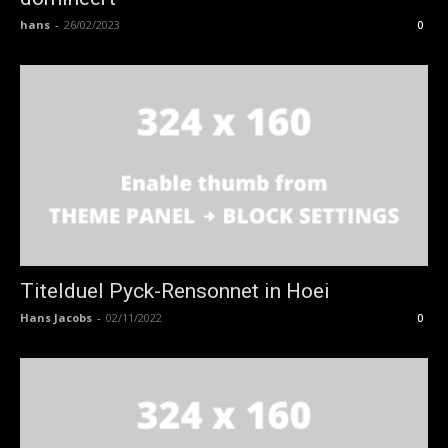
hans
-
26/02/2023
0
Titelduel Pyck-Rensonnet in Hoei
Hans Jacobs
-
02/11/2022
0