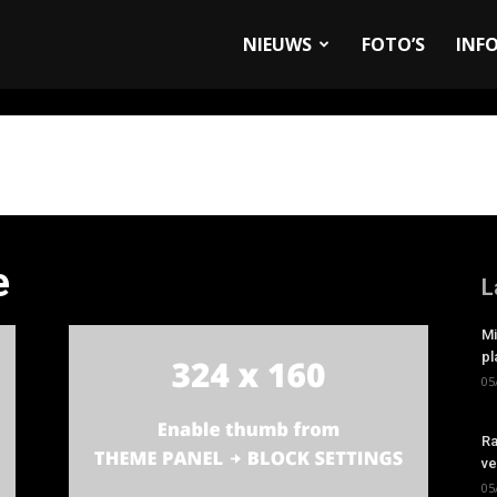
allyandRaces.com
NIEUWS
FOTO’S
INF
e
L
Mi
pl
05
Ra
ve
05