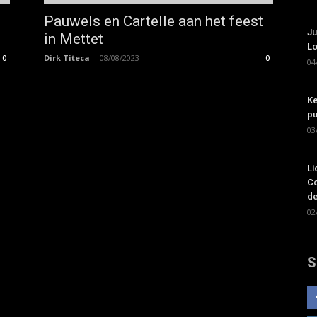
Pauwels en Cartelle aan het feest
Ju
in Mettet
Lo
Dirk Titeca
-
08/08/2023
0
0
04
Ke
pu
03
Li
Co
de
02
S