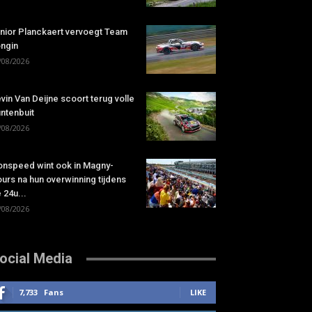
nior Planckaert vervoegt Team
ngin
/08/2026
vin Van Deijne scoort terug volle
ntenbuit
/08/2026
onspeed wint ook in Magny-
urs na hun overwinning tijdens
 24u...
/08/2026
ocial Media
7,733
Fans
LIKE