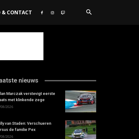
O & CONTACT
aatste nieuws
lan Marczak verstevigt eerste
aats met klinkende zege
/08/2026
lly van Staden: Verschueren
rsus de familie Pex
/08/2026