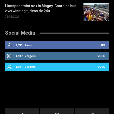
Lionspeed wint ook in Magny-Cours na hun
overwinning tijdens de 24u...
02/08/2026
Social Media
7,733
Fans
LIKE
1,947
Volgers
VOLG
1,041
Volgers
VOLG