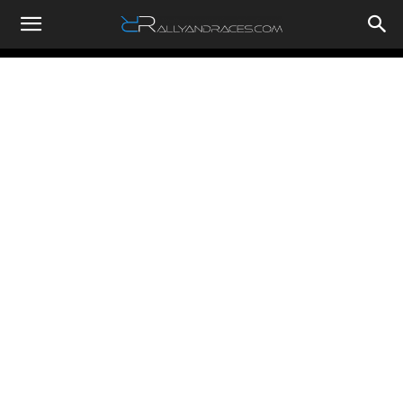
RallyandRaces.com