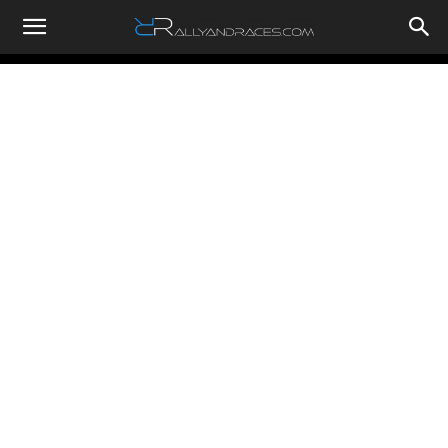
RallyandRaces.com