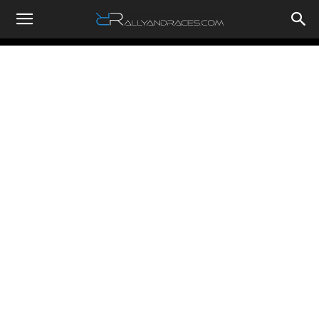
RallyandRaces.com