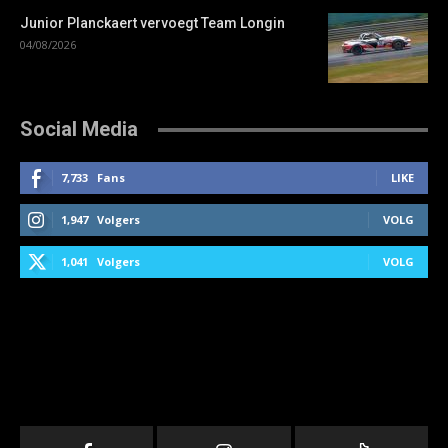
Junior Planckaert vervoegt Team Longin
04/08/2026
Social Media
7,733
Fans
LIKE
1,947
Volgers
VOLG
1,041
Volgers
VOLG