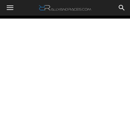
RallyandRaces.com