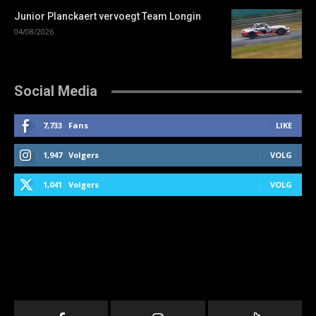
Junior Planckaert vervoegt Team Longin
04/08/2026
Social Media
7,733
Fans
LIKE
1,947
Volgers
VOLG
1,041
Volgers
VOLG