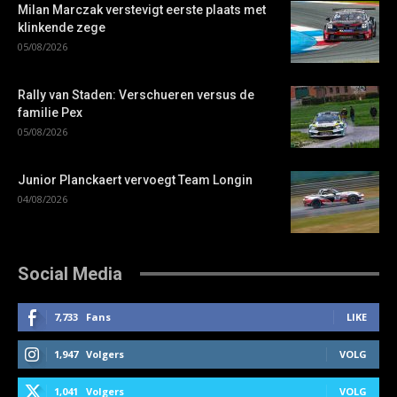
Milan Marczak verstevigt eerste plaats met
klinkende zege
05/08/2026
Rally van Staden: Verschueren versus de
familie Pex
05/08/2026
Junior Planckaert vervoegt Team Longin
04/08/2026
Social Media
7,733
Fans
LIKE
1,947
Volgers
VOLG
1,041
Volgers
VOLG