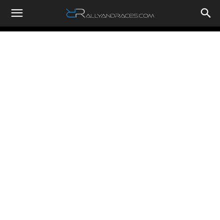
RallyandRaces.com