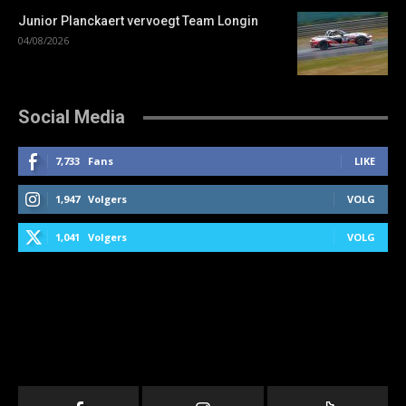
Junior Planckaert vervoegt Team Longin
04/08/2026
Social Media
7,733
Fans
LIKE
1,947
Volgers
VOLG
1,041
Volgers
VOLG