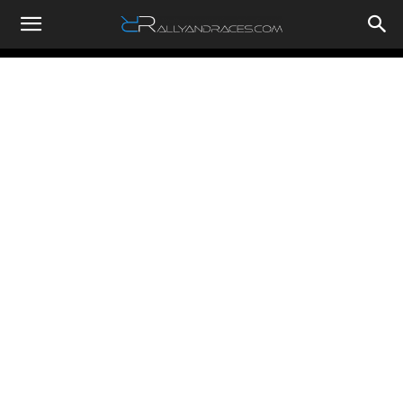
RallyandRaces.com