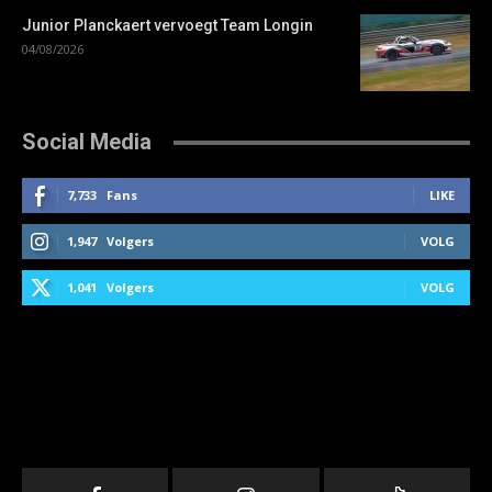
Junior Planckaert vervoegt Team Longin
04/08/2026
Social Media
7,733
Fans
LIKE
1,947
Volgers
VOLG
1,041
Volgers
VOLG