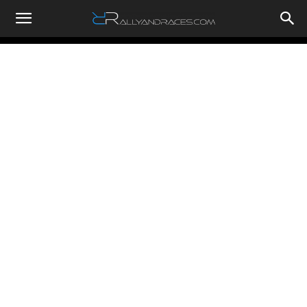
RallyandRaces.com