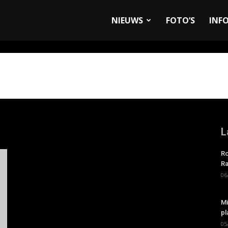
allyandRaces.com
NIEUWS
FOTO’S
INF
L
Ro
Ra
06
Mi
pl
05