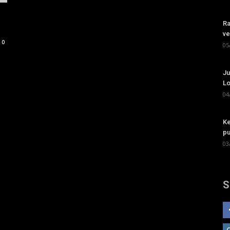
Ra
ve
0
05
Ju
Lo
04
Ke
pu
03
S