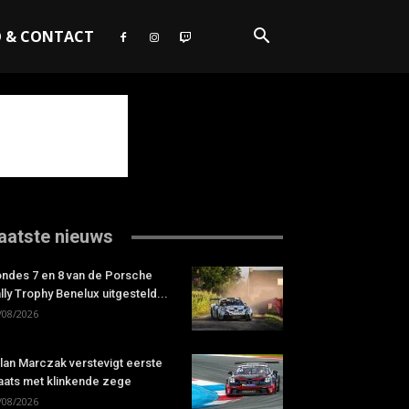
O & CONTACT
aatste nieuws
ndes 7 en 8 van de Porsche
lly Trophy Benelux uitgesteld...
/08/2026
lan Marczak verstevigt eerste
aats met klinkende zege
/08/2026