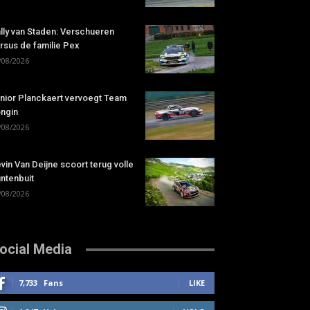
lly van Staden: Verschueren
rsus de familie Pex
/08/2026
nior Planckaert vervoegt Team
ngin
/08/2026
vin Van Deijne scoort terug volle
ntenbuit
/08/2026
ocial Media
7,733
Fans
LIKE