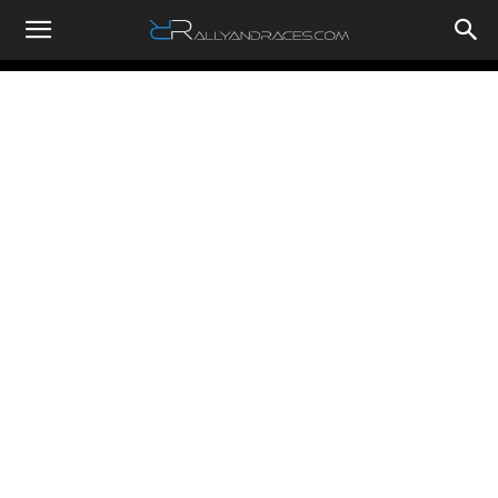
RallyandRaces.com