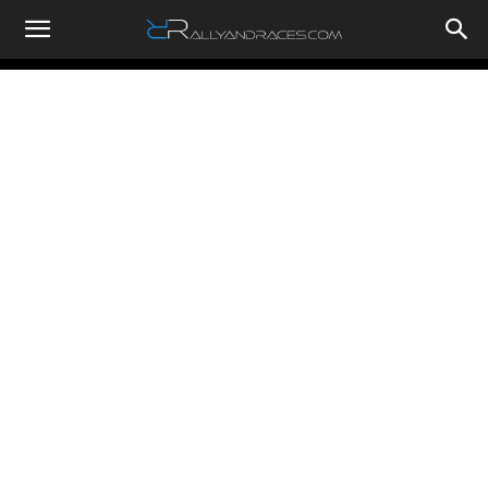
RallyandRaces.com