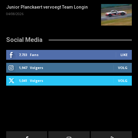
Junior Planckaert vervoegt Team Longin
04/08/2026
Social Media
7,733
Fans
LIKE
1,947
Volgers
VOLG
1,041
Volgers
VOLG