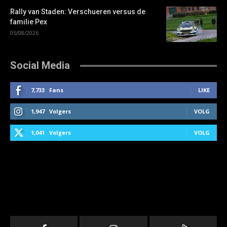
Rally van Staden: Verschueren versus de
familie Pex
05/08/2026
Social Media
7,733
Fans
LIKE
1,947
Volgers
VOLG
1,041
Volgers
VOLG