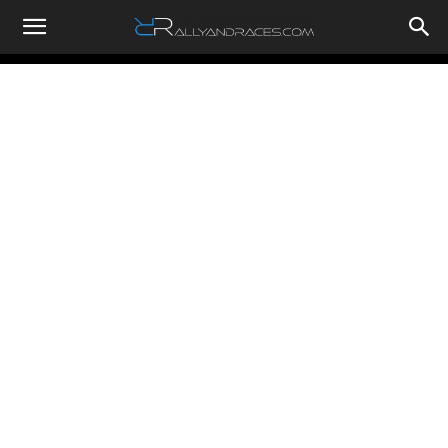
RallyandRaces.com