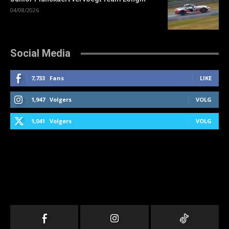
04/08/2026
Social Media
7,733
Fans
LIKE
1,947
Volgers
VOLG
1,041
Volgers
VOLG