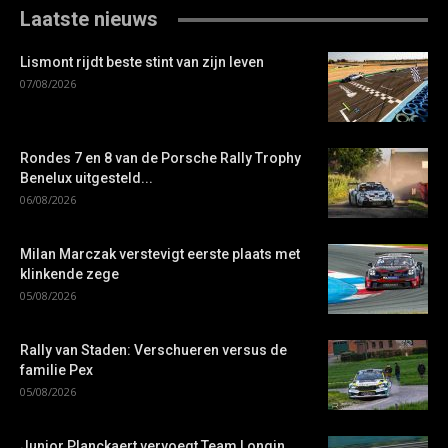
Laatste nieuws
Lismont rijdt beste stint van zijn leven
07/08/2026
Rondes 7 en 8 van de Porsche Rally Trophy
Benelux uitgesteld...
06/08/2026
Milan Marczak verstevigt eerste plaats met
klinkende zege
05/08/2026
Rally van Staden: Verschueren versus de
familie Pex
05/08/2026
Junior Planckaert vervoegt Team Longin