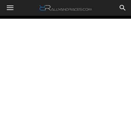
RallyandRaces.com