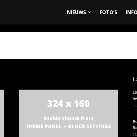
allyandRaces.com
NIEUWS
FOTO’S
INF
L
Li
le
07
Ro
Ra
06