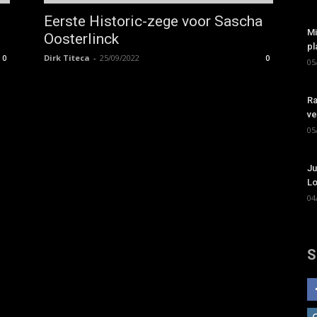
Eerste Historic-zege voor Sascha
Mi
Oosterlinck
pl
Dirk Titeca
-
25/09/2022
0
0
05
Ra
ve
05
Ju
Lo
04
S