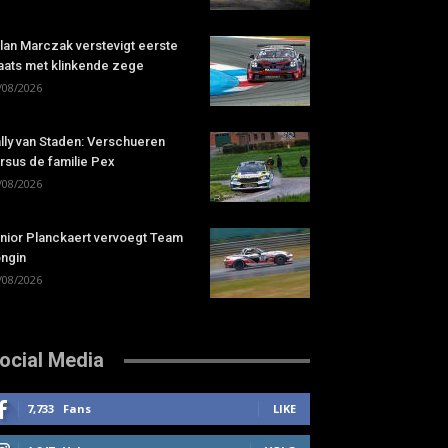
lan Marczak verstevigt eerste
aats met klinkende zege
/08/2026
lly van Staden: Verschueren
rsus de familie Pex
/08/2026
nior Planckaert vervoegt Team
ngin
/08/2026
ocial Media
7,733
Fans
LIKE