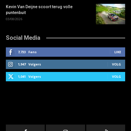
Kevin Van Deijne scoort terug volle
puntenbuit
03/08/2026
Social Media
7,733
Fans
LIKE
1,947
Volgers
VOLG
1,041
Volgers
VOLG