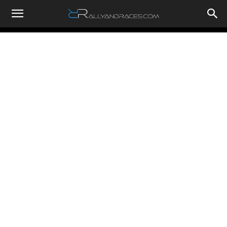
RallyandRaces.com