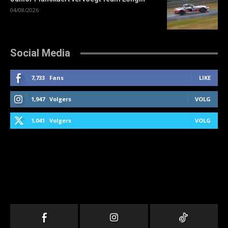
04/08/2026
Social Media
7,733
Fans
LIKE
1,947
Volgers
VOLG
1,041
Volgers
VOLG