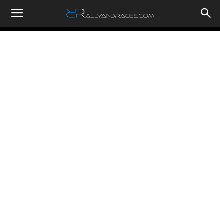
RallyandRaces.com