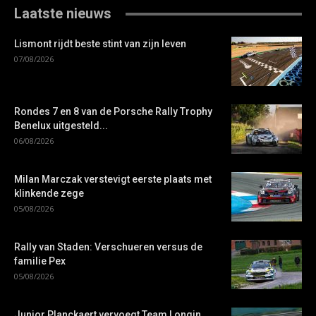
Laatste nieuws
Lismont rijdt beste stint van zijn leven
07/08/2026
Rondes 7 en 8 van de Porsche Rally Trophy
Benelux uitgesteld...
06/08/2026
Milan Marczak verstevigt eerste plaats met
klinkende zege
05/08/2026
Rally van Staden: Verschueren versus de
familie Pex
05/08/2026
Junior Planckaert vervoegt Team Longin