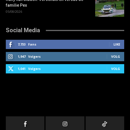
familie Pex
05/08/2026
Social Media
7,733
Fans
LIKE
1,947
Volgers
VOLG
1,041
Volgers
VOLG