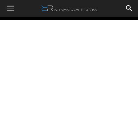
RallyandRaces.com