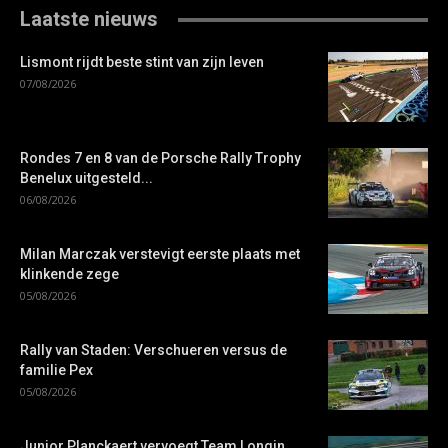
Laatste nieuws
Lismont rijdt beste stint van zijn leven
07/08/2026
Rondes 7 en 8 van de Porsche Rally Trophy
Benelux uitgesteld...
06/08/2026
Milan Marczak verstevigt eerste plaats met
klinkende zege
05/08/2026
Rally van Staden: Verschueren versus de
familie Pex
05/08/2026
Junior Planckaert vervoegt Team Longin