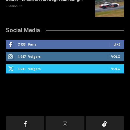
04/08/2026
Social Media
7,733
Fans
LIKE
1,947
Volgers
VOLG
1,041
Volgers
VOLG