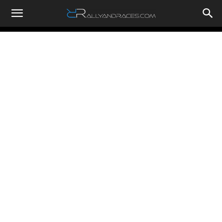
RallyandRaces.com