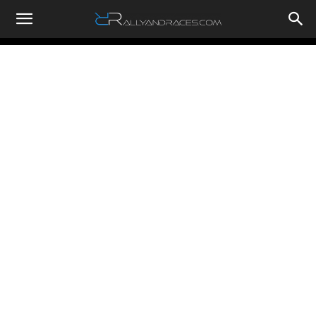
RallyandRaces.com