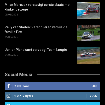
Milan Marczak verstevigt eerste plaats met
klinkende zege
05/08/2026
Rally van Staden: Verschueren versus de
familie Pex
05/08/2026
Junior Planckaert vervoegt Team Longin
04/08/2026
Social Media
7,733
Fans
LIKE
1,947
Volgers
VOLG