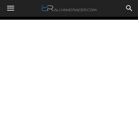
RallyandRaces.com