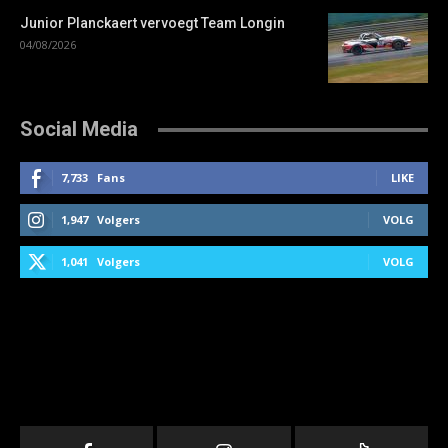
Junior Planckaert vervoegt Team Longin
04/08/2026
Social Media
7,733
Fans
LIKE
1,947
Volgers
VOLG
1,041
Volgers
VOLG