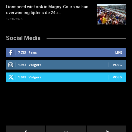
Lionspeed wint ook in Magny-Cours na hun
overwinning tijdens de 24u...
02/08/2026
Social Media
7,733
Fans
LIKE
1,947
Volgers
VOLG
1,041
Volgers
VOLG