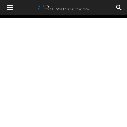
RallyandRaces.com