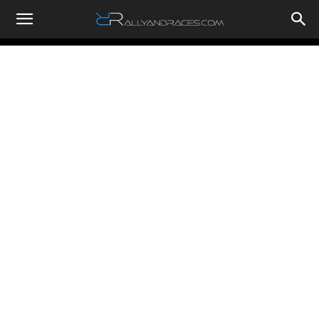
RallyandRaces.com