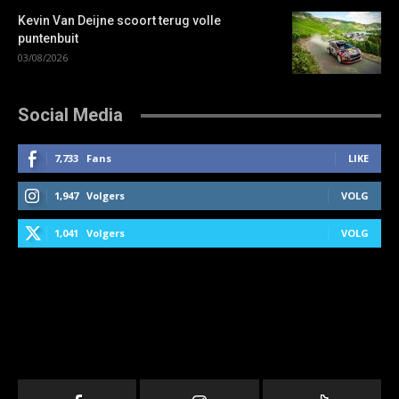
Kevin Van Deijne scoort terug volle
puntenbuit
03/08/2026
Social Media
7,733
Fans
LIKE
1,947
Volgers
VOLG
1,041
Volgers
VOLG