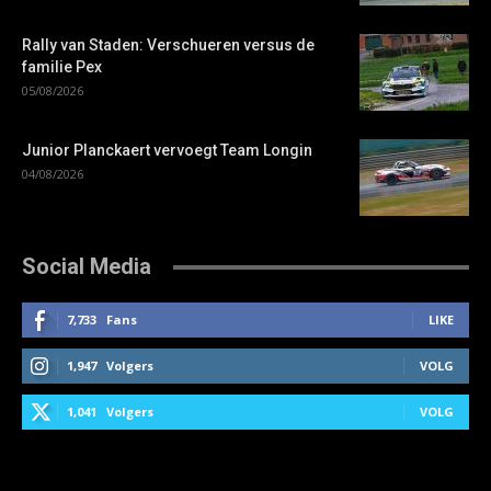
Rally van Staden: Verschueren versus de
familie Pex
05/08/2026
Junior Planckaert vervoegt Team Longin
04/08/2026
Social Media
7,733
Fans
LIKE
1,947
Volgers
VOLG
1,041
Volgers
VOLG