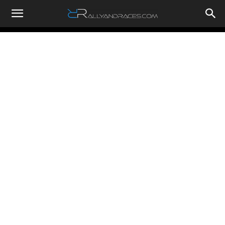
RallyandRaces.com