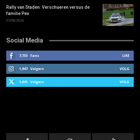
Rally van Staden: Verschueren versus de
familie Pex
05/08/2026
Social Media
7,733
Fans
LIKE
1,947
Volgers
VOLG
1,041
Volgers
VOLG