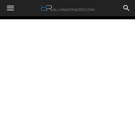
RallyandRaces.com