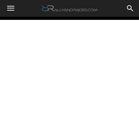
RallyandRaces.com