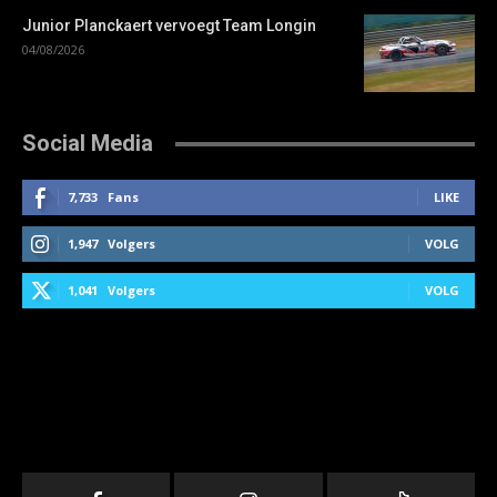
Junior Planckaert vervoegt Team Longin
04/08/2026
Social Media
7,733
Fans
LIKE
1,947
Volgers
VOLG
1,041
Volgers
VOLG